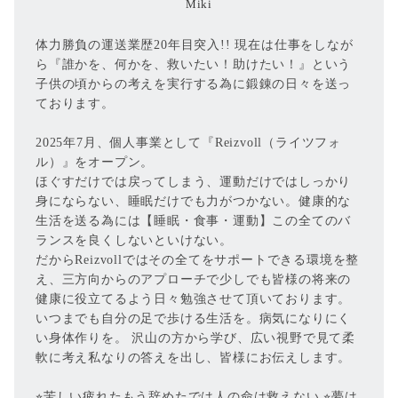
Miki
体力勝負の運送業歴20年目突入!! 現在は仕事をしなが
ら『誰かを、何かを、救いたい！助けたい！』という
子供の頃からの考えを実行する為に鍛錬の日々を送っ
ております。
2025年7月、個人事業として『Reizvoll（ライツフォ
ル）』をオープン。
ほぐすだけでは戻ってしまう、運動だけではしっかり
身にならない、睡眠だけでも力がつかない。健康的な
生活を送る為には【睡眠・食事・運動】この全てのバ
ランスを良くしないといけない。
だからReizvollではその全てをサポートできる環境を整
え、三方向からのアプローチで少しでも皆様の将来の
健康に役立てるよう日々勉強させて頂いております。
いつまでも自分の足で歩ける生活を。病気になりにく
い身体作りを。 沢山の方から学び、広い視野で見て柔
軟に考え私なりの答えを出し、皆様にお伝えします。
⭐︎苦しい疲れたもう辞めたでは人の命は救えない ⭐︎夢は